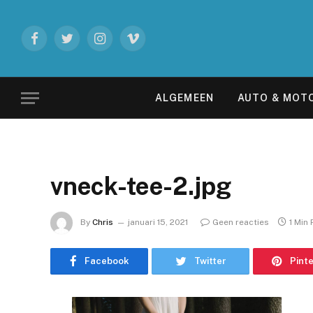
Facebook
Twitter
Instagram
Vimeo
ALGEMEEN
AUTO & MOT
vneck-tee-2.jpg
By
Chris
januari 15, 2021
Geen reacties
1 Min
Facebook
Twitter
Pint