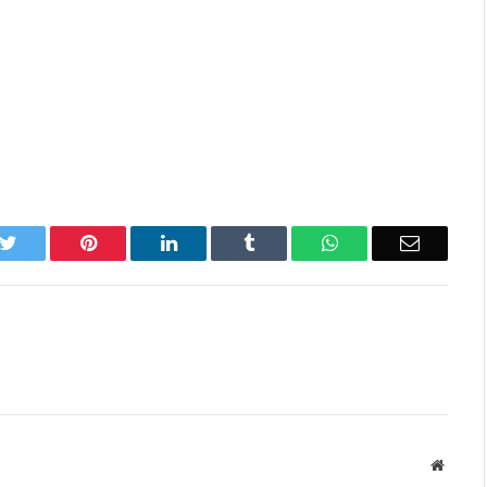
k
Twitter
Pinterest
LinkedIn
Tumblr
WhatsApp
Email
Websit